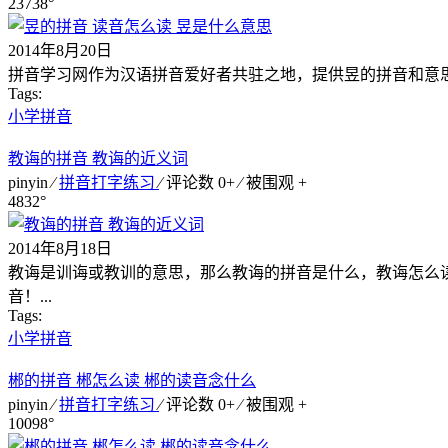
23738°
2014年8月20日
拼音学习网作为汉语拼音爱好者共驻之地，提供昱的拼音和意思
Tags:
小学拼音
教诲的拼音 教诲的近义词
pinyin ⁄
拼音打字练习
⁄ 评论数 0+ ⁄ 被围观
+
4832°
2014年8月18日
教诲是训诲或教训的意思，那么教诲的拼音是什么，教诲怎么
音！...
Tags:
小学拼音
郴的拼音 郴怎么读 郴的读音念什么
pinyin ⁄
拼音打字练习
⁄ 评论数 0+ ⁄ 被围观
+
10098°