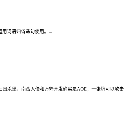
词语归省造句使用。...
，在三国杀里，南蛮入侵和万箭齐发确实是AOE，一张牌可以攻击