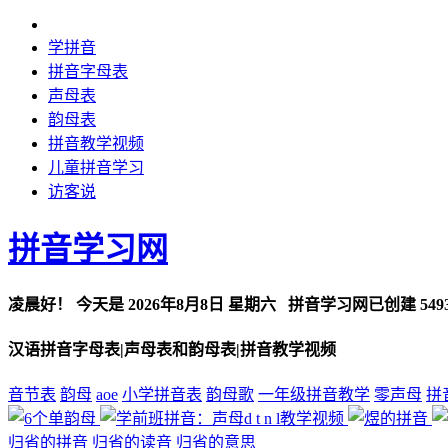
学拼音
拼音字母表
声母表
韵母表
拼音教学视频
儿童拼音学习
访客说
拼音学习网
凌晨好！
今天是
2026年8月8日 星期六
拼音学习网已创建
549
汉语拼音字母表|声母表和韵母表|拼音教学视频
音节表
韵母
aoe
小学拼音表
韵母歌
一年级拼音教学
零声母
拼
归省的拼音 归省的读音 归省的意思