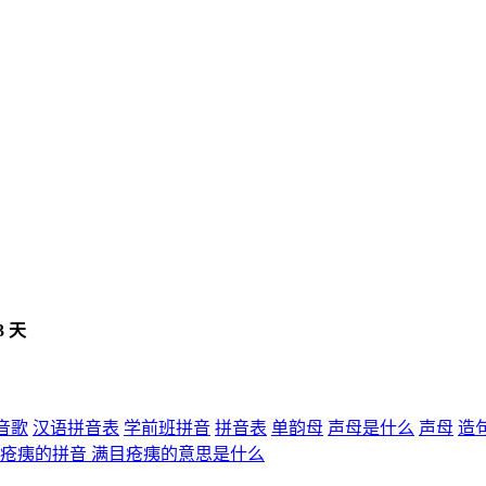
3 天
音歌
汉语拼音表
学前班拼音
拼音表
单韵母
声母是什么
声母
造