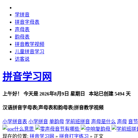
学拼音
拼音字母表
声母表
韵母表
拼音教学视频
儿童拼音学习
访客说
拼音学习网
上午好！
今天是
2026年8月9日 星期日
本站已创建
5494 天
汉语拼音字母表|声母表和韵母表|拼音教学视频
小学拼音表
小学拼音
单韵母
学前班拼音
声母是什么
声母
音节
现在的位置:
拼音学习网
»
拼音打字练习
» 正文