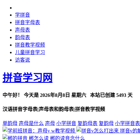
学拼音
拼音字母表
声母表
韵母表
拼音教学视频
儿童拼音学习
访客说
拼音学习网
中午好！
今天是
2026年8月8日 星期六
本站已创建
5493 天
汉语拼音字母表|声母表和韵母表|拼音教学视频
单韵母
声母是什么
声母
小学拼音
复韵母表
复韵母
小学拼音表